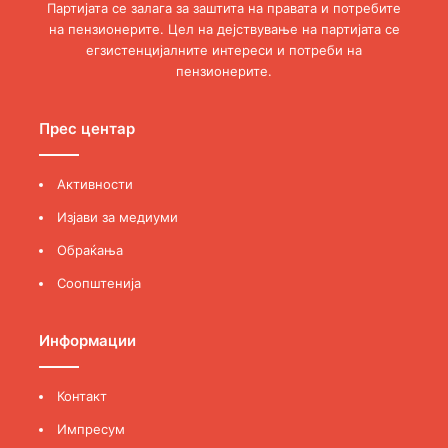
прашања за намалувањето и укинувањето на лимитот за
Партијата се залага за заштита на правата и потребите
болничко лекување за најсиромашните пензионери и
на пензионерите. Цел на дејствување на партијата се
егзистенцијалните интереси и потреби на
ревидирање на листат, 27 април 2023 год
пензионерите.
https://www.youtube.com/watch?v=q-Xvjb0LEGU
Прес центар
Линк 4: 24 ТВ, Студио 10 Гостување на Претседателот
на ПП г. Илија Николовски за случувањата во СЗПМ
Активности
Изјави за медиуми
https://www.youtube.com/watch?v=a5gEPlE8oNQ
Обраќања
Соопштенија
Соопштенија
Информации
Контакт
Импресум