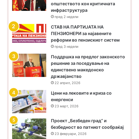
општеството кон критичната
проширување на позитивната листа на лекови и не
инфраструктура
плаќање на партиципација на највозрасните и
пред 2 недели
најнемоќните пензионери со помали пензии од
​СТАВ НА ПАРТИЈАТА НА
просечната
ПЕНЗИОНЕРИ за најавените
реформи во пензискиот систем
пред 3 недели
Поддршка на предлог законското
решение за поседување на
единствено македонско
државјанство
22 април, 2026
Цени на лековите и криза со
енергенси
23 март, 2026
Проект „Безбеден град“ и
безбедност во патниот сообраќај
23 февруари, 2026