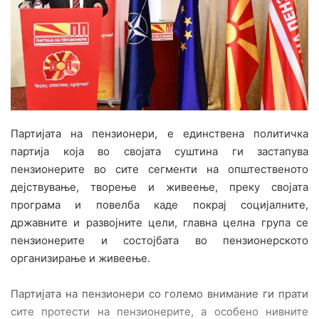
e
m
a
i
l
Партијата на пензионери, е единствена политичка
партија која во својата суштина ги застапува
пензионерите во сите сегменти на општественото
дејствување, творење и живеење, преку својата
програма и повелба каде покрај социјалните,
државните и развојните цели, главна целна група се
пензионерите и состојбата во пензионерското
организирање и живеење.
Партијата на пензионери со големо внимание ги прати
сите протести на пензионерите, а особено нивните