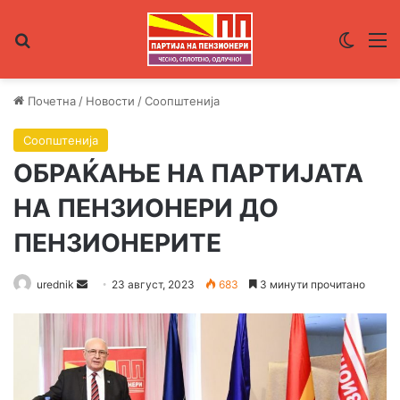
Пребарувај за
Switch
М
Почетна
/
Новости
/
Соопштенија
Соопштенија
ОБРАЌАЊЕ НА ПАРТИЈАТА
НА ПЕНЗИОНЕРИ ДО
ПЕНЗИОНЕРИТЕ
urednik
S
23 август, 2023
683
3 минути прочитано
e
n
d
a
n