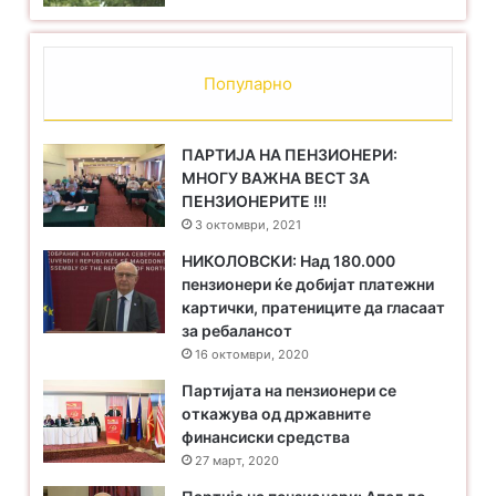
Партијата на пензионери е и секогаш ќе биде со
пензионерите штитејќи ги нивните интереси, а не
Популарно
интересите на тие што манипулираат со изборите во
некои здруженија на пензионери и кои нетранспаретно
ги трошат финасиските средства од членарината на
ПАРТИЈА НА ПЕНЗИОНЕРИ:
МНОГУ ВАЖНА ВЕСТ ЗА
сите а посебно на социјално загрозените пензионери.
ПЕНЗИОНЕРИТЕ !!!
3 октомври, 2021
НИКОЛОВСКИ: Над 180.000
пензионери ќе добијат платежни
картички, пратениците да гласаат
за ребалансот
16 октомври, 2020
Партијата на пензионери се
откажува од државните
финансиски средства
27 март, 2020