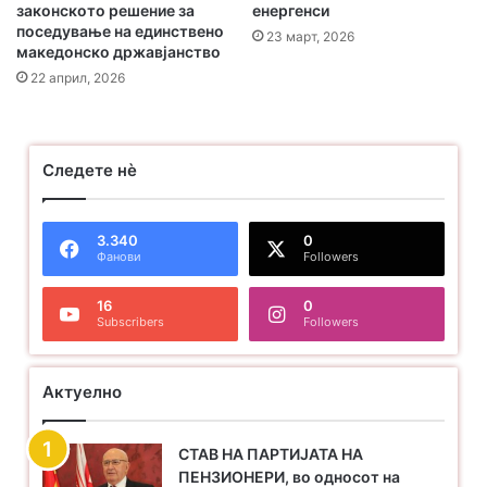
Предлог закон за минимална пензија и предлог на
законското решение за
енергенси
поседување на единствено
мерки за солидарна финасиска поддршка за
23 март, 2026
македонско државјанство
пензионерите до просечна пензија.
22 април, 2026
Следете нѐ
3.340
0
Фанови
Followers
16
0
Subscribers
Followers
Актуелно
СТАВ НА ПАРТИЈАТА НА
ПЕНЗИОНЕРИ, во односот на
Партијата на пензионери исто така се залага за