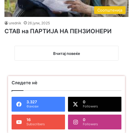
Соопштенија
urednik
26 јули, 2025
СТАВ на ПАРТИЈА НА ПЕНЗИОНЕРИ
Вчитај повеќе
Следете нѐ
3.327
0
Фанови
Followers
16
0
Subscribers
Followers