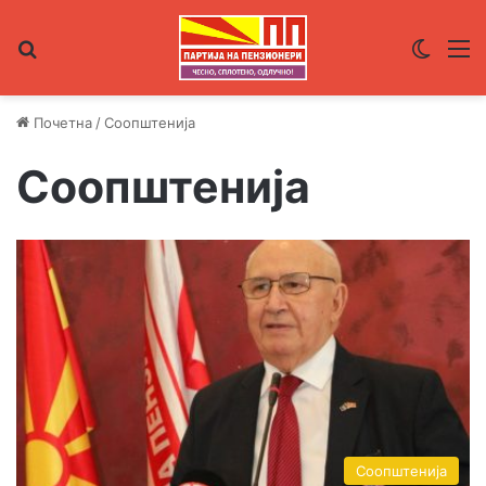
Пребарувај за
Switch
М
Почетна
/
Соопштенија
Соопштенија
Соопштенија