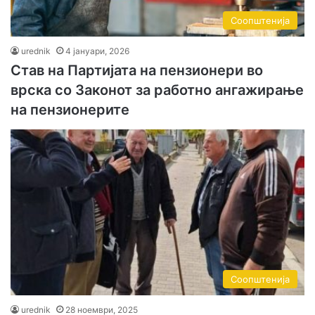
Соопштенија
urednik
4 јануари, 2026
Став на Партијата на пензионери во
врска со Законот за работно ангажирање
на пензионерите
Соопштенија
urednik
28 ноември, 2025