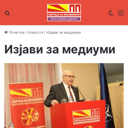
Пребарувај за
Switch
М
Почетна
/
Новости
/
Изјави за медиуми
Изјави за медиуми