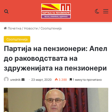
Пребарувај за
Switch
М
Почетна
/
Новости
/
Соопштенија
Соопштенија
Партија на пензионери: Апел
до раководствата на
здруженијата на пензионери
urednik
S
23 март, 2020
3.388
1 минута прочитано
e
n
d
a
n