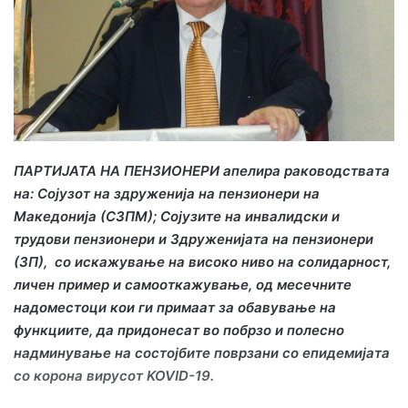
e
m
a
i
l
ПАРТИЈАТА НА ПЕНЗИОНЕРИ апелира раководствата
на: Сојузот на здруженија на пензионери на
Македонија (СЗПМ); Сојузите на инвалидски и
трудови пензионери и Здруженијата на пензионери
(ЗП), со искажување на високо ниво на солидарност,
личен пример и самооткажување, од месечните
надоместоци кои ги примаат за обавување на
функциите, да придонесат во побрзо и полесно
надминување на состојбите поврзани со епидемијата
со корона вирусот
KOVID-19
.