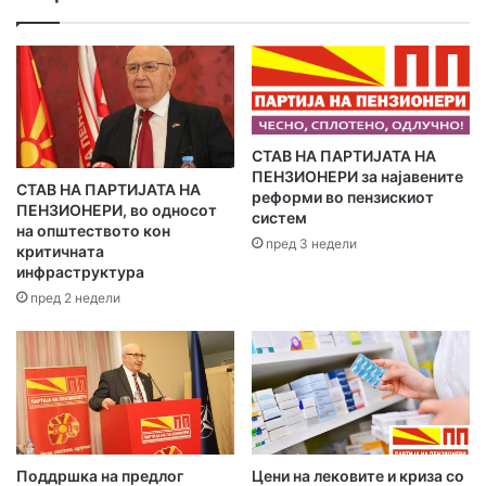
-
м
Во Скопје, 23.03.2020 година
е
ПАРТИЈА НА ПЕНЗИОНЕРИ
ј
л
а
Соопштенија
​СТАВ НА ПАРТИЈАТА НА
д
ПЕНЗИОНЕРИ за најавените
р
СТАВ НА ПАРТИЈАТА НА
реформи во пензискиот
е
ПЕНЗИОНЕРИ, во односот
систем
с
на општеството кон
пред 3 недели
а
критичната
инфраструктура
т
а
пред 2 недели
Поддршка на предлог
Цени на лековите и криза со