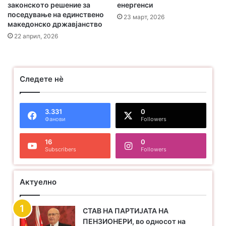
законското решение за
енергенси
поседување на единствено
23 март, 2026
македонско државјанство
22 април, 2026
Следете нѐ
3.331
0
Фанови
Followers
16
0
Subscribers
Followers
Актуелно
СТАВ НА ПАРТИЈАТА НА
ПЕНЗИОНЕРИ, во односот на