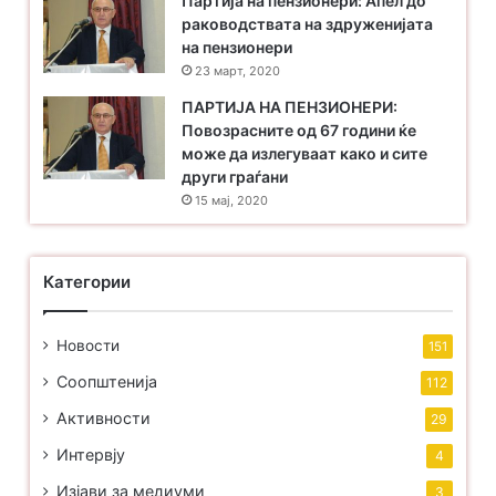
Партија на пензионери: Апел до
раководствата на здруженијата
на пензионери
23 март, 2020
ПАРТИЈА НА ПЕНЗИОНЕРИ:
Повозрасните од 67 години ќе
може да излегуваат како и сите
други граѓани
15 мај, 2020
Категории
Новости
151
Соопштенија
112
Активности
29
Интервју
4
Изјави за медиуми
3