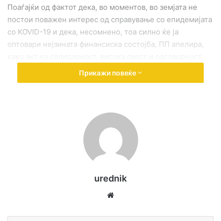
Поаѓајќи од фактот дека, во моментов, во земјата не
постои поважен интерес од справување со епидемијата
со KOVID-19 и дека, несомнено, тоа силно ќе ја
оптовари нејзината финансиска состојба, ПП апелира,
како акт на солидарност, висока свест и одговорност,
сите членови на раководства и платени извршители во
Прикажи повеќе
Сојузите и Здруженијата на пензионери, во периодот
додека трае кризата да се откажат од своите месечни
надоместоци кои ги примаат од прибраната членарина
од пензионерите. Апелираме здруженијата да донесат
одлуки нивните вработени да примаат плати, во износ,
соодветен на одлуките на Владата за плати на
вработените во државната и јавна администрација, а
сите заштедени парични средства по овие основи да ги
urednik
уплатат на сметка на „Фондот“ за надминување на
последиците од епидемијата.
We
bsi
Покрај наведеното, имајќи во предвид дека
te