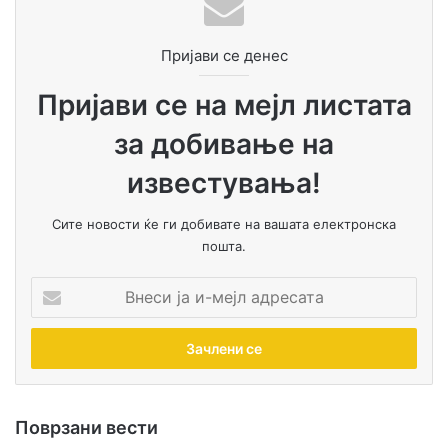
Пријави се денес
Пријави се на мејл листата
за добивање на
известувања!
Сите новости ќе ги добивате на вашата електронска
пошта.
В
н
е
с
и
ј
а
Поврзани вести
и