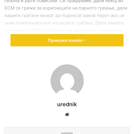
сезона и уште повисоки. Се прашуваме, дали некој во
ЕСМ се грижи за корисниците на парното греење, дали
нашите граѓани можат да поднесат ваков терет ако се
знае платежната моќ на нашите граѓани. Дали таквата
политика на ЕСМ придонесува за масовно греење на
еколошки најдобар начин или да започне процес на
Прикажи повеќе
масовно откажување од парното греење и барање
алтернативен начин, на дрва, јаглен, пелети,струја итн.
urednik
We
bsi
te