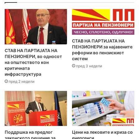
-
м
е
ј
л
а
​СТАВ НА ПАРТИЈАТА НА
д
ПЕНЗИОНЕРИ за најавените
р
СТАВ НА ПАРТИЈАТА НА
реформи во пензискиот
е
ПЕНЗИОНЕРИ, во односот
систем
с
на општеството кон
пред 3 недели
а
критичната
инфраструктура
т
а
пред 2 недели
Апелираме, ЕСМ да преземе мерки и да ги коригира
сметките, а во иднина да води сметка да не доведе до
масовно незадоволство и излив на истото пред
институциите на системот. Во прилог, како пример, еве
една таква сметка за месец Мај.
Поддршка на предлог
Цени на лековите и криза со
законското решение за
енергенси