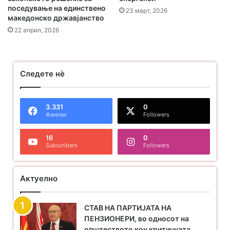
Чесно, Сплотено, Одлучно !!!
поседување на единствено
23 март, 2026
Партија на пензионери
македонско државјанство
22 април, 2026
Соопштенија
Следете нѐ
3.331
0
Фанови
Followers
16
0
Subscribers
Followers
Актуелно
СТАВ НА ПАРТИЈАТА НА
ПЕНЗИОНЕРИ, во односот на
општеството кон критичната