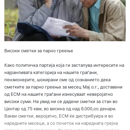
a
i
l
Високи сметки за парно греење
Како политичка партија која ги застапува интересите на
најранливата категорија на нашите граѓани,
пензионерите, шокирани сме од сознанието дека
сметките за парно греење за месец Мај о.г., доставени
од ЕСМ на нашите граѓани изнесуваат неверојатно
високи суми. На увид ни се дадени сметки за стан во
Центар од 75 квм, во висина од над 6.000,оо денари.
Вакви сметки, веројатно, ЕСМ ќе дистрибуира и во
наредните месеци, а со почеток на наредната грејна