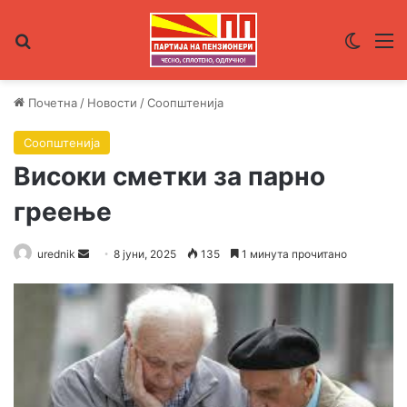
Пребарувај за
Switch
М
Почетна
/
Новости
/
Соопштенија
Соопштенија
Високи сметки за парно
греење
urednik
S
8 јуни, 2025
135
1 минута прочитано
e
n
d
a
n
e
m