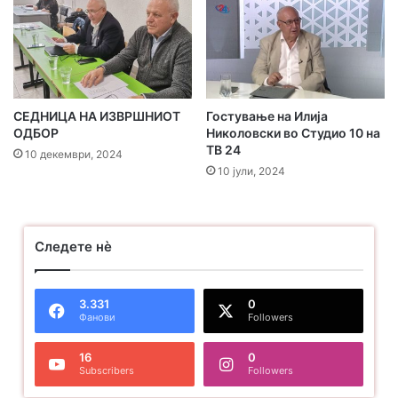
а
СЕДНИЦА НА ИЗВРШНИОТ
Гостување на Илија
ОДБОР
Николовски во Студио 10 на
ТВ 24
10 декември, 2024
10 јули, 2024
Следете нѐ
3.331
0
Фанови
Followers
16
0
Subscribers
Followers