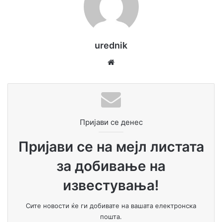
75 години, што е предлог на ПП.
ПП, после оваа средба, со уважување ја истакнува
urednik
подршката добиена од страна на Министерот
Спасовски, особено заради опстојување на заложбите
We
за воедначување на правата и недискриминација на
bsi
пензионери и повозрасните граѓани.
te
Пријави се денес
Во Скопје, 03.10.2020 година
Пријави се на мејл листата
ПАРТИЈА НА ПЕНЗИОНЕРИ
за добивање на
известувања!
Сите новости ќе ги добивате на вашата електронска
пошта.