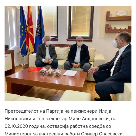
e
n
d
a
n
e
m
a
i
l
Претседателот на Партија на пензионери Илија
Николовски и Ген. секретар Миле Андоновски, на
02.10.2020 година, остварија работна средба со
Министерот за внатрешни работи Оливер Спасовски.