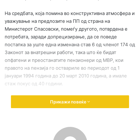
На средбата, која помина во конструктивна атмосфера и
уважување на предлозите на ПП од страна на
Министерот Спасовски, помеѓу другото, потврдена е
потребата, заради допрецизирање, да се поведе
постапка за уште една изменана став 6 од членот 174 од
Законот за внатрешни работи, така што ќе бидат
опфатени и преостанатите пензионери од МВР, кои
правото на пензија го оствариле во периодот од 1
јануари 1994 година до 20 март 2010 година, а имале
стаж покус од 40 години.
На средбата исто така е потврдено дека во Собранието,
Прикажи повеќе
во најскоро време, ќе продолжи постапката за
донесување на измените на Законот за безбедност во
сообраќајот, во кои, покрај другото, се предвидува
подигање на прагот на продолжувањето на важењето
на возачките дозволи за повозрасните граѓани од 70 на