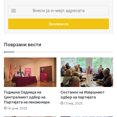
В
н
е
с
и
ј
а
Поврзани вести
и
-
м
Активности
е
ј
л
а
д
р
Годишна Седница на
Состанок на Извршниот
е
Централниот одбор на
одбор на партијата
с
Партијата на пензионери
13 мај, 2025
а
14 јуни, 2025
т