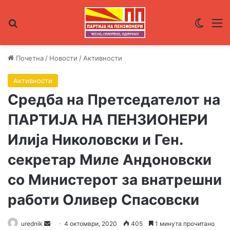
Пребарувај за
Switch
М
Почетна
/
Новости
/
Активности
Активности
Средба на Претседателот на
ПАРТИЈА НА ПЕНЗИОНЕРИ
Илија Николовски и Ген.
секретар Миле Андоновски
со Министерот за внатрешни
работи Оливер Спасовски
urednik
S
4 октомври, 2020
405
1 минута прочитано