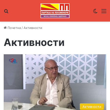
Пребарувај за
Switch
М
Почетна
/
Активности
Активности
Активности