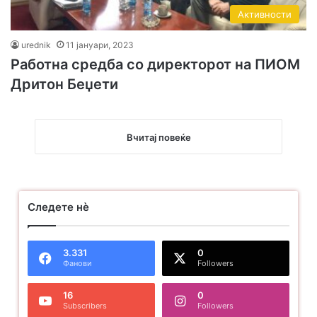
Активности
urednik
11 јануари, 2023
Работна средба со директорот на ПИОМ
Дритон Беџети
Вчитај повеќе
Следете нѐ
3.331
0
Фанови
Followers
16
0
Subscribers
Followers