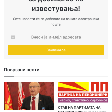
известувања!
Сите новости ќе ги добивате на вашата електронска
пошта.
В
н
е
с
и
ј
а
Поврзани вести
и
-
м
е
ј
л
а
​СТАВ НА ПАРТИЈАТА НА
д