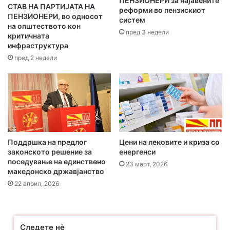
ПЕНЗИОНЕРИ за најавените
р
СТАВ НА ПАРТИЈАТА НА
реформи во пензискиот
е
ПЕНЗИОНЕРИ, во односот
систем
с
на општеството кон
пред 3 недели
а
критичната
инфраструктура
т
а
пред 2 недели
Поддршка на предлог
Цени на лековите и криза со
законското решение за
енергенси
поседување на единствено
23 март, 2026
македонско државјанство
22 април, 2026
Следете нѐ