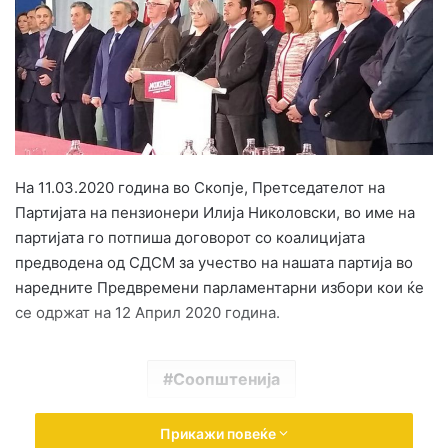
e
m
a
i
l
На 11.03.2020 година во Скопје, Претседателот на
Партијата на пензионери Илија Николовски, во име на
партијата го потпиша договорот со коалицијата
предводена од СДСМ за учество на нашата партија во
наредните Предвремени парламентарни избори кои ќе
се одржат на 12 Април 2020 година.
Соопштенија
Прикажи повеќе