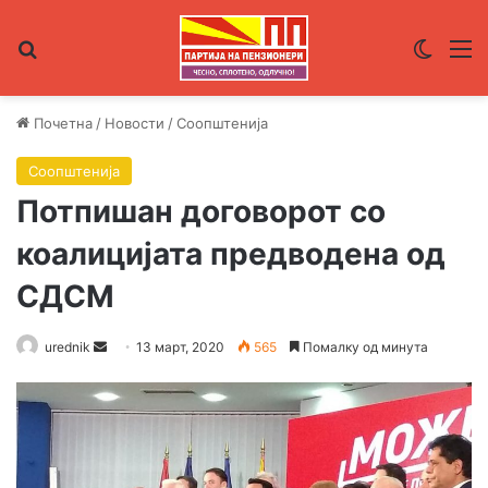
Пребарувај за
Switch
М
Почетна
/
Новости
/
Соопштенија
Соопштенија
Потпишан договорот со
коалицијата предводена од
СДСМ
urednik
S
13 март, 2020
565
Помалку од минута
e
n
d
a
n