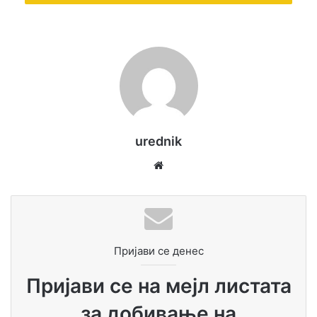
urednik
We
bsi
te
Пријави се денес
Пријави се на мејл листата
за добивање на