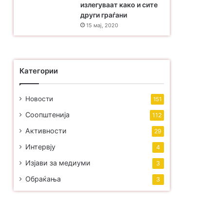
излегуваат како и сите
други граѓани
15 мај, 2020
Категории
Новости
151
Соопштенија
112
Активности
29
Интервју
4
Изјави за медиуми
3
Обраќања
3