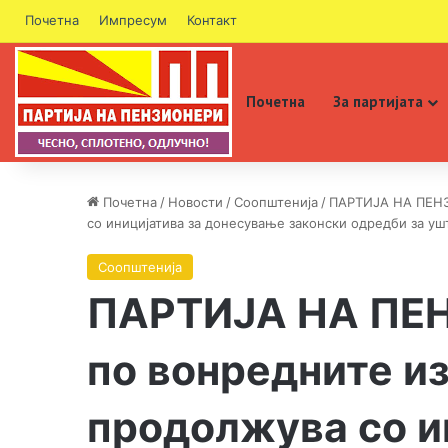
Почетна
Импресум
Контакт
Почетна
За партијата
Почетна
/
Новости
/
Соопштенија
/
ПАРТИЈА НА ПЕНЗ
со иницијатива за донесување законски одредби за уш
Соопштенија
ПАРТИЈА НА ПЕ
по вонредните из
продолжува со и