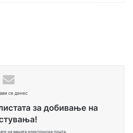
ави се денес
 листата за добивање на
стувања!
вате на вашата електронска пошта.