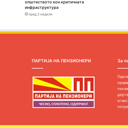
општеството кон критичната
а
инфраструктура
пред 2 недели
ПАРТИЈА НА ПЕНЗИОНЕРИ
За п
Парти
права
пензи
дејст
егзис
потре