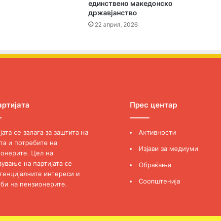
единствено македонско
државјанство
22 април, 2026
артијата
Прес центар
јата се залага за заштита на
Активности
та и потребите на
Изјави за медиуми
онерите. Цел на
вување на партијата се
Обраќања
тенцијалните интереси и
Соопштенија
би на пензионерите.