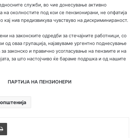
бедносните служби, во чие донесување активно
а на околностите под кои се пензионирани, не опфатија
то кај нив предизвикува чувствуво на дискриминираност.
ени на законските одредби за стечајните работници, со
ри од оваа групација, најавуваме ургентно поднесување
 за законско и правично усогласување на пензиите и на
јата, за што настојчиво ќе бараме подршка и од нашите
ПАРТИЈА НА ПЕНЗИОНЕРИ
општенија
Печати