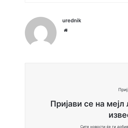
urednik
We
bsi
te
Приј
Пријави се на мејл
изве
Сите новости ќе ги доби