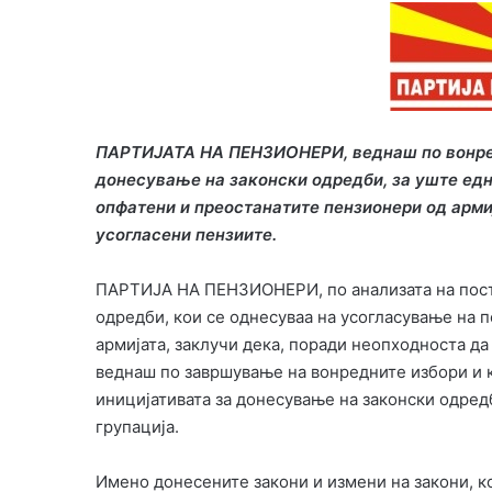
ПАРТИЈАТА НА ПЕНЗИОНЕРИ, веднаш по вонре
донесување на законски одредби, за уште ед
опфатени и преостанатите
пензионери од армиј
усогласени пензиите.
ПАРТИЈА НА ПЕНЗИОНЕРИ, по анализата на пост
одредби, кои се однесуваа на усогласување на
армијата, заклучи дека, поради неопходноста д
веднаш по завршување на вонредните избори и 
иницијативата за донесување на законски одред
групација.
Имено донесените закони и измени на закони, ко