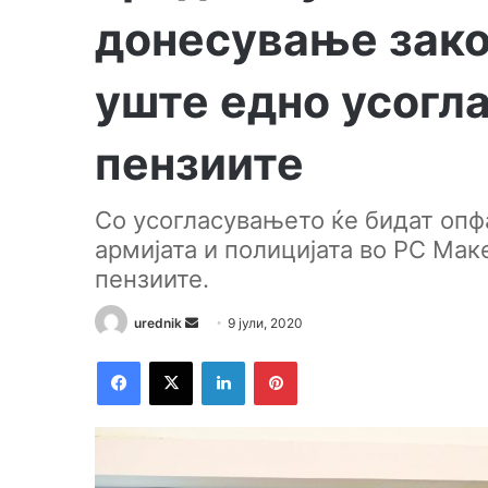
донесување зако
уште едно усогл
пензиите
Со усогласувањето ќе бидат опф
армијата и полицијата во РС Маке
пензиите.
urednik
S
9 јули, 2020
e
Facebook
X
LinkedIn
Pinterest
n
d
a
n
e