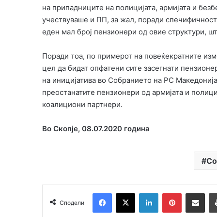
на припадниците на полицијата, армијата и без
учествуваше и ПП, за жал, поради спечифичност
еден мал број пензионери од овие структури, ш
Поради тоа, по примерот на повеќекратните изм
цел да бидат опфатени сите засегнати пензионе
на иницијатива во Собранието на РС Македонија
преостанатите пензионери од армијата и полици
коалициони партнери.
Во Скопје, 08.07.2020 година
Со
Facebook
X
LinkedIn
Pinterest
Сподели преку Email
Сподели