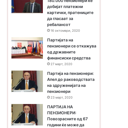
180.000 пензионери ќе
добијат платежни
картички, пратениците
да гласаат за
ребалансот
16 октомври, 2020
Партијата на
пензионери се откажува
од државните
финансиски средства
27 март, 2020
Партија на пензионери:
Апел до раководствата
на здруженијата на
пензионери
23 март, 2020
ПАРТИЈА НА
ПЕНЗИОНЕРИ:
Повозрасните од 67
години ќе може да