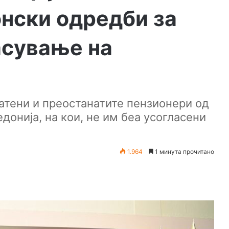
нски одредби за
асување на
атени и преостанатите пензионери од
донија, на кои, не им беа усогласени
1.964
1 минута прочитано