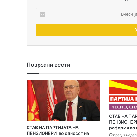
В
н
е
с
и
ј
а
и
-
Поврзани вести
м
е
ј
л
а
д
р
е
​СТАВ НА ПА
с
ПЕНЗИОНЕРИ 
а
СТАВ НА ПАРТИЈАТА НА
реформи во 
ПЕНЗИОНЕРИ, во односот на
т
пред 3 недел