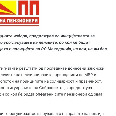
дните избори, продолжува
со иницијативата за
но
усогласување на пензиите, со кои ќе бидат
ата и полицијата во РС Македонија, на кои, не им беа
игнатите резултати од последните донесени законски
 пензиите на пензионираните припадници на МВР и
а опстои на принципите на солидарност и правичност,
конституирањето на Собранието, ја продолжува
би со кои ќе бидат опфатени сите пензионери од оваа
и го регулираат остварувањето на правото на пензија