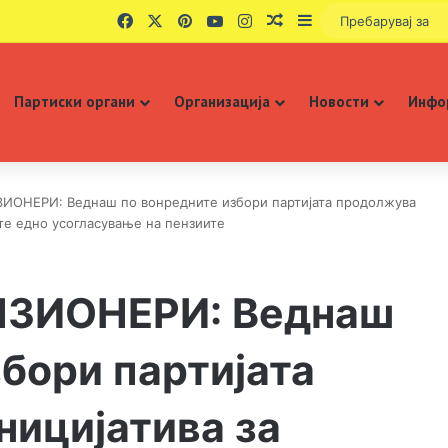
Facebook
X
Pinterest
YouTube
Instagram
Случаен избор
Sidebar
Партиски органи
Организација
Новости
Инфо
ИОНЕРИ: Веднаш по вонредните избори партијата продолжува
те едно усогласување на пензиите
НЗИОНЕРИ: Веднаш
бори партијата
ницијатива за