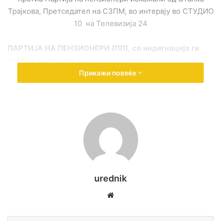
Трајкова, Претседател на СЗПМ, во интервју во СТУДИО
10 на Телевизија 24
ПАРТИЈА НА ПЕНЗИОНЕРИ (ПП),
со индигнација ги
отфрла и најостро ги осудува непромислените,
паушалните и неточните тврдења и клеветења на
Прикажи повеќе
ПАРТИЈА НА ПЕНЗИОНЕРИ од страна на Станка
Трајкова кои во својство на Претседател на СЗПМ ги
искажа во нејзиното
интервју во емисијата СТУДИО 10
(07.07.2023 год.).
Овој демант, како израз на осуда, на обидот за
дискредитација на ПП е насочен исклучиво и само кон
Станка Трајкова, Претседателка на СЗПМ, која со
urednik
последниот нејзин „избор“ во СЗПМ „де факто“ стана
We
експонент на „вечните“ кои за своите „функции“ се
bsi
„дебело“ платени токму од членарината на
te
пензионерите, поради следните невистини и обиди за