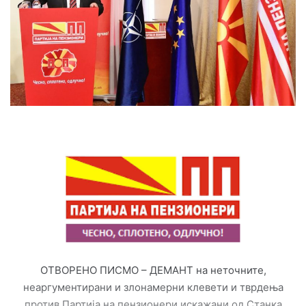
e
m
a
i
l
ОТВОРЕНО ПИСМО – ДЕМАНТ на неточните,
неаргументирани и злонамерни клевети и тврдења
против Партија на пензионери искажани од Станка