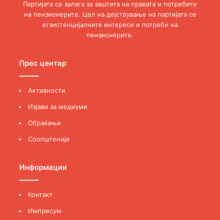
Партијата се залага за заштита на правата и потребите
индициите и сомневањата да се разјаснат и
на пензионерите. Цел на дејствување на партијата се
вистината да излезе на виделина. Поради тоа ПП им
егзистенцијалните интереси и потреби на
дава и ќе им дава подршка во иднина на сите кои
пензионерите.
иницираат позитивни промени во начинот на
пензионерското организирање, како и кога
Прес центар
аргументирано ќе бараат од надлежните државни
органи да утврдат повреди на законите и коруптивно
Активности
однесување, со цел да се утврди конкретна и лична
одговорност на секој поединец.
Изјави за медиуми
Обраќања
Во Скопје, 10.07.2023 година
Соопштенија
ПАРТИЈА НА ПЕНЗИОНЕРИ
Информации
Соопштенија
Контакт
Импресум