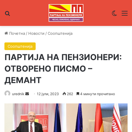
Пребарувај за
Switch
М
Почетна
/
Новости
/
Соопштенија
Соопштенија
ПАРТИЈА НА ПЕНЗИОНЕРИ:
ОТВОРЕНО ПИСМО –
ДЕМАНТ
urednik
S
12 јули, 2023
262
4 минути прочитано
e
n
d
a
n