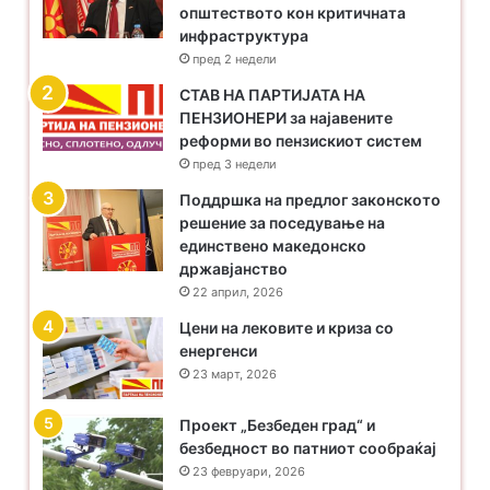
кој пат по ред е избрана на функција во СЗПМ за која
општеството кон критичната
прима „дебел“ месечен надомест, како и дали и за кои
инфраструктура
други „ангажмани“ прима надоместоци.
пред 2 недели
​СТАВ НА ПАРТИЈАТА НА
Претседателката на СЗПМ, која веќе станува
ПЕНЗИОНЕРИ за најавените
реформи во пензискиот систем
„незаменлива“, не ги удостои пензионерите со
пред 3 недели
информација колкав е износот на средства од
1.800.000,оо Евра годишно, кои се прибираат само од
Поддршка на предлог законското
решение за поседување на
членарина на пензионерите, кој им се исплаќа како
единствено македонско
надомест за обавување на функција на избраните лица
државјанство
во здруженијата и СЗПМ. Исто така не ја запозна
22 април, 2026
јавноста, на пример, колкави се трошоците за плати на
Цени на лековите и криза со
вработените лица во здруженијата и СЗПМ, трошоците
енергенси
за уредување и издавање на весникот Пензионер плус,
23 март, 2026
за користење на службено возило, дали воопшто
постојат и колку од избраните лица работат
Проект „Безбеден град“ и
волонтерски.
безбедност во патниот сообраќај
23 февруари, 2026