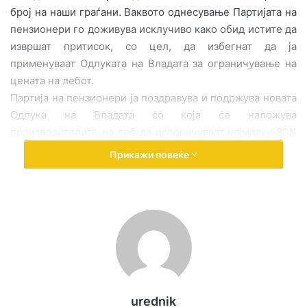
број на наши граѓани. Ваквото однесување Партијата на
пензионери го доживува исклучиво како обид истите да
извршат притисок, со цел, да избегнат да ја
применуваат Одлуката на Владата за ограничување на
цената на лебот.
Партија на пензионери ја поздравува и подржува новата
Одлука на Владата со која се наложува
производителите на леб да испорачуваат најмалку 80%
од нивното производство според податоците од
Прикажи повеќе
декември 2022 година.
За ПП со заканите, на неодговорните производители на
леб, за поведување спорови пред надлежните судови во
земјата за надомест на наводните загуби, како
последица на примена на Одлуката за ограничување на
цената на лебот, не само што се потврдува нивното
монополско однесување, туку во најсоголена форма се
покажува себичното залагање за неконтролирано
urednik
остварување профит, дури и преку креирање криза со