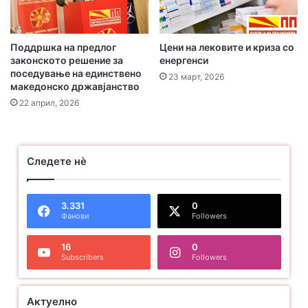
Поддршка на предлог
Цени на лековите и криза со
законското решение за
енергенси
поседување на единствено
23 март, 2026
македонско државјанство
22 април, 2026
Следете нѐ
3.331
0
Фанови
Followers
16
0
Subscribers
Followers
Актуелно