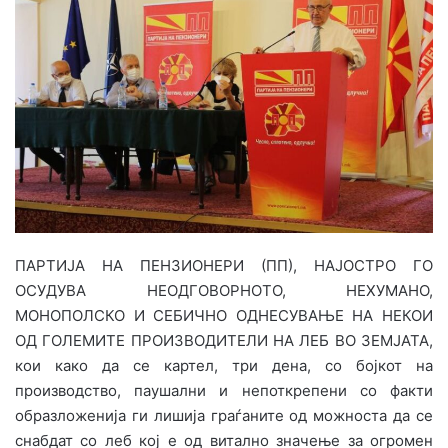
d
a
n
e
m
a
i
l
ПАРТИЈА НА ПЕНЗИОНЕРИ (ПП), НАЈОСТРО ГО
ОСУДУВА НЕОДГОВОРНОТО, НЕХУМАНО,
МОНОПОЛСКО И СЕБИЧНО ОДНЕСУВАЊЕ НА НЕКОИ
ОД ГОЛЕМИТЕ ПРОИЗВОДИТЕЛИ НА ЛЕБ ВО ЗЕМЈАТА,
кои како да се картел, три дена, со бојкот на
производство, паушални и непоткрепени со факти
образложенија ги лишија граѓаните од можноста да се
снабдат со леб кој е од витално значење за огромен