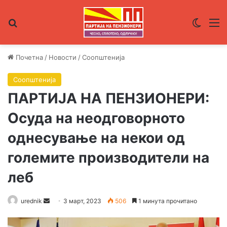
Пребарувај за
Switch
М
Почетна
/
Новости
/
Соопштенија
Соопштенија
ПАРТИЈА НА ПЕНЗИОНЕРИ:
Осуда на неодговорното
однесување на некои од
големите производители на
леб
urednik
S
3 март, 2023
506
1 минута прочитано
e
n