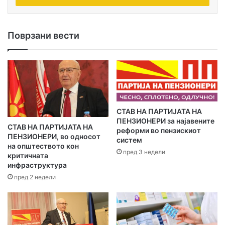
и
ј
а
Поврзани вести
и
-
м
е
ј
л
а
​СТАВ НА ПАРТИЈАТА НА
д
ПЕНЗИОНЕРИ за најавените
р
СТАВ НА ПАРТИЈАТА НА
реформи во пензискиот
е
ПЕНЗИОНЕРИ, во односот
систем
с
на општеството кон
пред 3 недели
а
критичната
инфраструктура
т
а
пред 2 недели