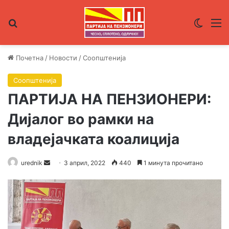
Пребарувај за
Switch
М
Почетна
/
Новости
/
Соопштенија
Соопштенија
ПАРТИЈА НА ПЕНЗИОНЕРИ:
Дијалог во рамки на
владејачката коалиција
urednik
S
3 април, 2022
440
1 минута прочитано
e
n
d
a
n