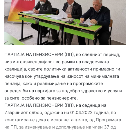
e
m
a
i
l
ПАРТИЈА НА ПЕНЗИОНЕРИ (ПП), во следниот период,
низ интензивен дијалог во рамки на владеечката
коалиција, своите политички активности примарно ги
насочува кон утврдување на износот на минималната
пензија, како и реализирање на програмските
определби на партијата за подобро здравство и услуги
за сите, особено за пензионерите.
ПАРТИЈА НА ПЕНЗИОНЕРИ (ПП), на седница на
Извршниот одбор, одржана на 01.04.2022 година, по
констатирање дека е исполнета целта, од Програмата
на ПП, за изменување и дополнување на член 37 од