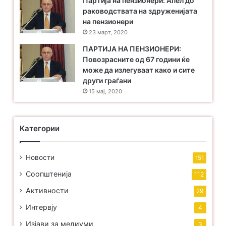
Партија на пензионери: Апел до
раководствата на здруженијата
на пензионери
23 март, 2020
ПАРТИЈА НА ПЕНЗИОНЕРИ:
Повозрасните од 67 години ќе
може да излегуваат како и сите
други граѓани
15 мај, 2020
Категории
Новости
151
Соопштенија
112
Активности
29
Интервју
4
Изјави за медиуми
3