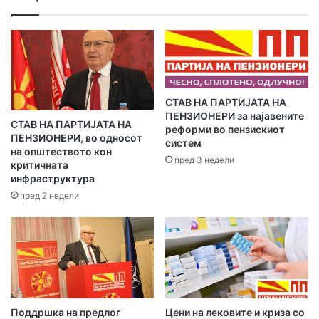
-
м
е
ј
л
а
​СТАВ НА ПАРТИЈАТА НА
д
ПЕНЗИОНЕРИ за најавените
р
СТАВ НА ПАРТИЈАТА НА
реформи во пензискиот
е
ПЕНЗИОНЕРИ, во односот
систем
с
на општеството кон
пред 3 недели
а
критичната
инфраструктура
т
а
пред 2 недели
Поддршка на предлог
Цени на лековите и криза со