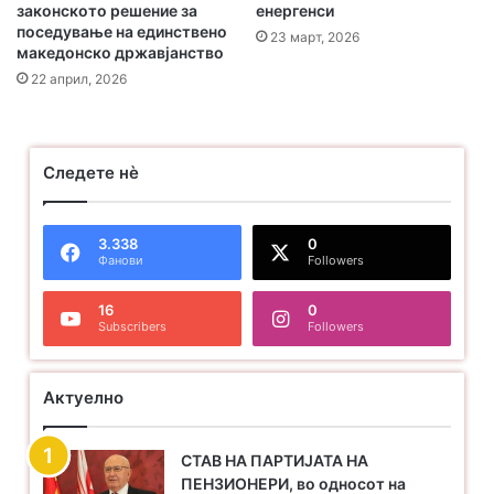
законското решение за
енергенси
поседување на единствено
23 март, 2026
македонско државјанство
22 април, 2026
Следете нѐ
3.338
0
Фанови
Followers
16
0
Subscribers
Followers
Актуелно
СТАВ НА ПАРТИЈАТА НА
ПЕНЗИОНЕРИ, во односот на