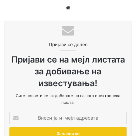
We
bsi
te
Пријави се денес
Пријави се на мејл листата
за добивање на
известувања!
Сите новости ќе ги добивате на вашата електронска
пошта.
В
н
Соопштенија
е
с