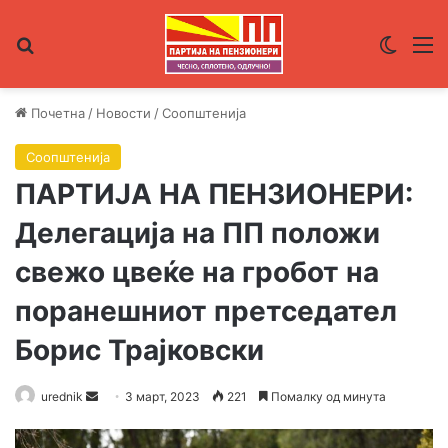
Пребарувај за
Switch
М
Почетна
/
Новости
/
Соопштенија
Соопштенија
ПАРТИЈА НА ПЕНЗИОНЕРИ:
Делегација на ПП положи
свежо цвеќе на гробот на
поранешниот претседател
Борис Трајковски
urednik
S
3 март, 2023
221
Помалку од минута
e
n