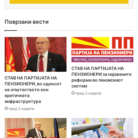
и
ј
а
Поврзани вести
и
-
м
е
ј
л
а
​СТАВ НА ПАРТИЈАТА НА
д
ПЕНЗИОНЕРИ за најавените
р
СТАВ НА ПАРТИЈАТА НА
реформи во пензискиот
е
ПЕНЗИОНЕРИ, во односот
систем
с
на општеството кон
пред 3 недели
а
критичната
инфраструктура
т
а
пред 2 недели