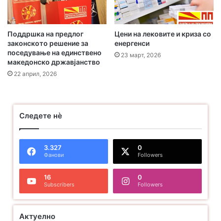
Поддршка на предлог
Цени на лековите и криза со
законското решение за
енергенси
поседување на единствено
23 март, 2026
македонско државјанство
22 април, 2026
Следете нѐ
3.327
0
Фанови
Followers
16
0
Subscribers
Followers
Актуелно