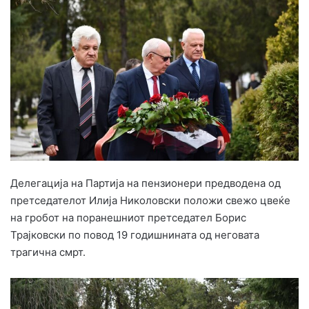
d
a
n
e
m
a
i
l
Делегација на
Партија на пензионери
предводена од
претседателот Илија Николовски положи свежо цвеќе
на гробот на поранешниот претседател
Борис
Трајковски
по повод 19 годишнината од неговата
трагична смрт.