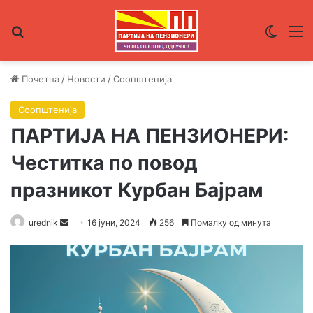
Пребарувај за
Switch
М
Почетна
/
Новости
/
Соопштенија
Соопштенија
ПАРТИЈА НА ПЕНЗИОНЕРИ:
Честитка по повод
празникот Курбан Бајрам
urednik
S
16 јуни, 2024
256
Помалку од минута
e
n
d
a
n