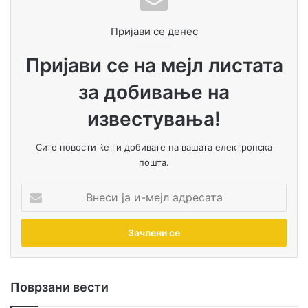
Пријави се денес
Пријави се на мејл листата
за добивање на
известувања!
Сите новости ќе ги добивате на вашата електронска
пошта.
В
н
е
с
и
ј
а
Поврзани вести
и
-