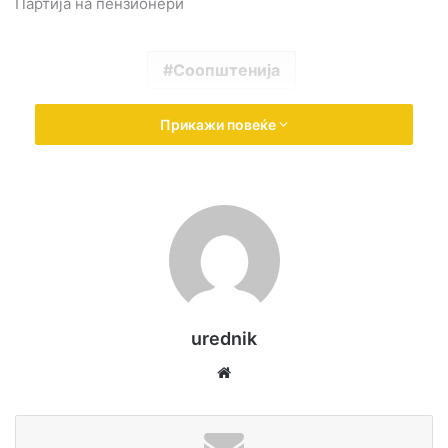
Партија на пензионери
Соопштенија
Прикажи повеќе
urednik
We
bsi
te