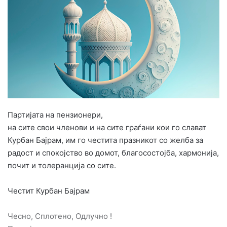
e
m
a
i
l
Партијата на пензионери,
на сите свои членови и на сите граѓани кои го слават
Курбан Бајрам, им го честита празникот со желба за
радост и спокојство во домот, благосостојба, хармонија,
почит и толеранција со сите.
Честит Курбан Бајрам
Чесно, Сплотено, Одлучно !