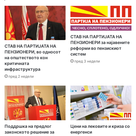
м
е
ј
л
а
​СТАВ НА ПАРТИЈАТА НА
д
ПЕНЗИОНЕРИ за најавените
р
СТАВ НА ПАРТИЈАТА НА
реформи во пензискиот
е
ПЕНЗИОНЕРИ, во односот
систем
с
на општеството кон
пред 3 недели
а
критичната
инфраструктура
т
а
пред 2 недели
Поддршка на предлог
Цени на лековите и криза со
законското решение за
енергенси