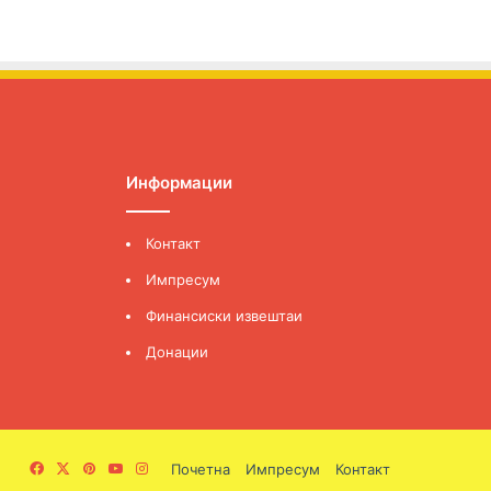
Информации
Контакт
Импресум
Финансиски извештаи
Донации
Facebook
X
Pinterest
YouTube
Instagram
Почетна
Импресум
Контакт