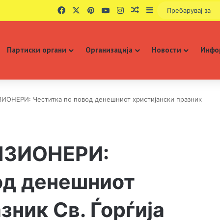
Facebook
X
Pinterest
YouTube
Instagram
Случаен избор
Sidebar
Партиски органи
Организација
Новости
Инфо
ИОНЕРИ: Честитка по повод денешниот христијански празник
НЗИОНЕРИ:
од денешниот
зник Св. Ѓорѓија