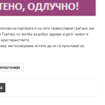
ленови на партијата и на сите православни граѓани, им
 Ѓоргија, со желба за добро здравје и долг живот и
 христијанството.
ава, им посакуваме истите да си ги прослават во
општенија
Печати