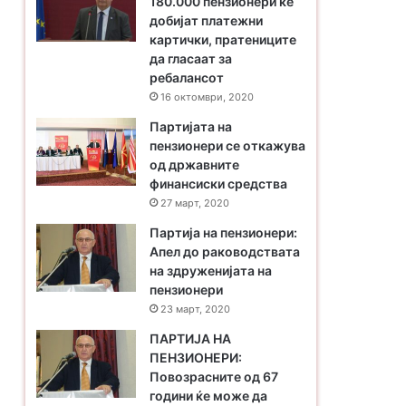
180.000 пензионери ќе
добијат платежни
картички, пратениците
да гласаат за
ребалансот
16 октомври, 2020
Партијата на
пензионери се откажува
од државните
финансиски средства
27 март, 2020
Партија на пензионери:
Апел до раководствата
на здруженијата на
пензионери
23 март, 2020
ПАРТИЈА НА
ПЕНЗИОНЕРИ:
Повозрасните од 67
години ќе може да