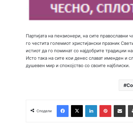
Партијата на пензионери, на сите православни ч
го честита големиот христијански празник Свети
истиот да го поминат со најдобрите традиции на
Исто така на сите кои денес слават именден и сл
душевен мир и спокојство со своите најблиски.
Со
Facebook
X
LinkedIn
Pinterest
Сподели преку Email
Сподели