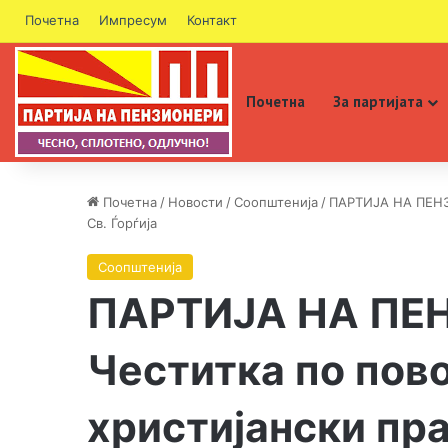
Почетна
Импресум
Контакт
Почетна
За партијата
Почетна
/
Новости
/
Соопштенија
/
ПАРТИЈА НА ПЕНЗ
Св. Ѓорѓија
Соопштенија
ПАРТИЈА НА ПЕ
Честитка по пов
христијански пра