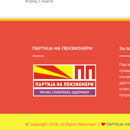
пред 2 недели
ПАРТИЈА НА ПЕНЗИОНЕРИ
За п
Парти
права
пензи
дејст
егзис
потре
© Copyright 2026, All Rights Reserved |
ПАРТИЈА Н