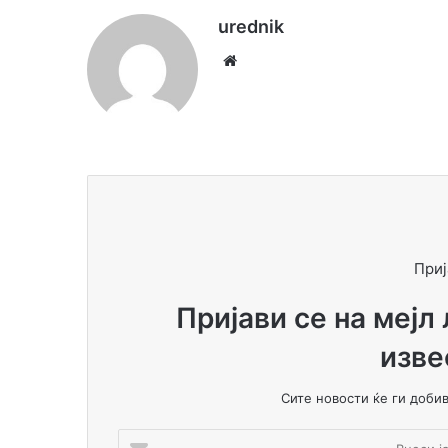
urednik
We
bsi
te
Приј
Пријави се на мејл
изве
Сите новости ќе ги доби
В