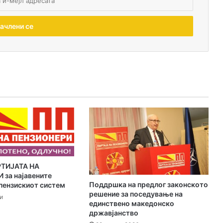
РТИЈАТА НА
за најавените
Поддршка на предлог законското
пензискиот систем
решение за поседување на
и
единствено македонско
државјанство