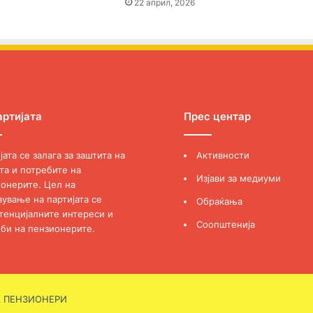
22 април, 2026
артијата
Прес центар
јата се залага за заштита на
Активности
та и потребите на
Изјави за медиуми
онерите. Цел на
вување на партијата се
Обраќања
тенцијалните интереси и
Соопштенија
би на пензионерите.
А ПЕНЗИОНЕРИ