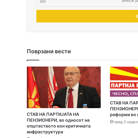
н
е
с
и
ј
а
и
-
Поврзани вести
м
е
ј
л
а
д
р
е
​СТАВ НА ПА
с
ПЕНЗИОНЕРИ 
а
СТАВ НА ПАРТИЈАТА НА
реформи во 
ПЕНЗИОНЕРИ, во односот на
т
пред 3 недел
општеството кон критичната
а
инфраструктура