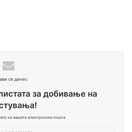
ави се денес
 листата за добивање на
стувања!
вате на вашата електронска пошта.