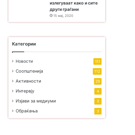
излегуваат како и сите
други граѓани
15 мај, 2020
Категории
Новости
151
Соопштенија
112
Активности
29
Интервју
4
Изјави за медиуми
3
Обраќања
3