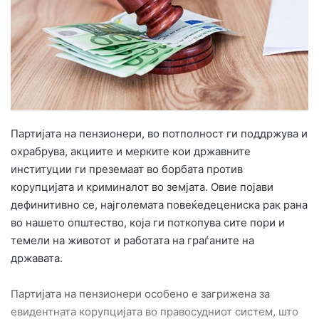
e
m
a
i
l
Партијата на пензионери, во потполност ги поддржува и
охрабрува, акциите и мерките кои државните
институции ги преземаат во борбата против
корупцијата и криминалот во земјата. Овие појави
дефинитивно се, најголемата повеќедецениска рак рана
во нашето општество, која ги поткопува сите пори и
темели на животот и работата на граѓаните на
државата.
Партијата на пензионери особено е загрижена за
евидентната корупцијата во правосудниот систем, што