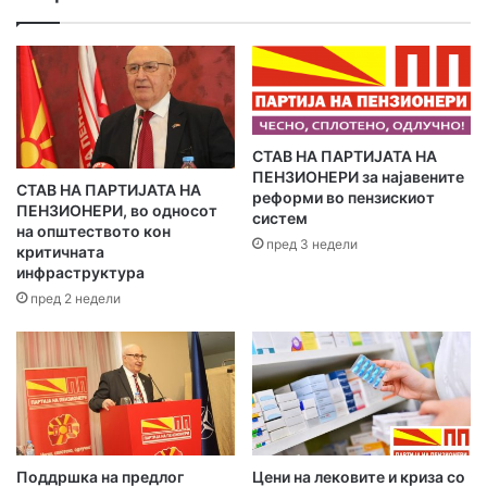
-
м
Соопштенија
е
ј
л
а
​СТАВ НА ПАРТИЈАТА НА
д
ПЕНЗИОНЕРИ за најавените
р
СТАВ НА ПАРТИЈАТА НА
реформи во пензискиот
е
ПЕНЗИОНЕРИ, во односот
систем
с
на општеството кон
пред 3 недели
а
критичната
инфраструктура
т
а
пред 2 недели
Поддршка на предлог
Цени на лековите и криза со