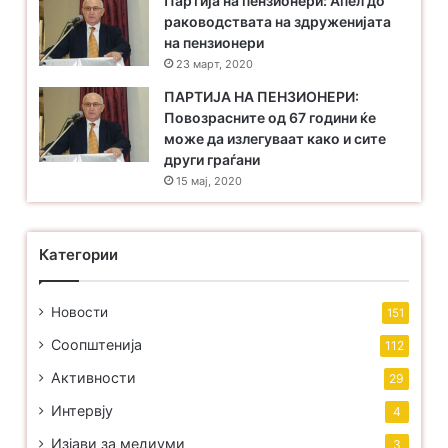
Партија на пензионери: Апел до
раководствата на здруженијата
на пензионери
23 март, 2020
ПАРТИЈА НА ПЕНЗИОНЕРИ:
Повозрасните од 67 години ќе
може да излегуваат како и сите
други граѓани
15 мај, 2020
Категории
Новости
151
Соопштенија
112
Активности
29
Интервју
4
Изјави за медиуми
3