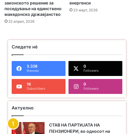
законското решение за
енергенси
поседување на единствено
23 март, 2026
македонско државјанство
22 април, 2026
Следете нѐ
3.338
0
Фанови
Followers
16
0
Subscribers
Followers
Актуелно
СТАВ НА ПАРТИЈАТА НА
ПЕНЗИОНЕРИ, во односот на