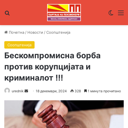
Пребарувај за
Switch
М
Почетна
/
Новости
/
Соопштенија
Соопштенија
Бескомпромисна борба
против корупцијата и
криминалот !!!
urednik
S
18 декември, 2024
328
1 минута прочитано
e
n
d
a
n