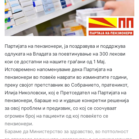
a
i
l
Партијата на пензионери, ја поздравува и поддржува
одлуката на Владата за поевтинување на 300 лекови
кои се достапни на нашите граѓани од 1 Мај.
Истовремено напоменуваме дека Партијата на
пензионери во повеќе наврати во изминатите години,
преку својот претставник во Собранието, пратеникот,
Илија Николовски, кој е Претседател на Партијата на
пензионери, бараше но и нудеше конкретни решенија
за овој проблем и предизвик, со кој се соочуваат
огромен број на пациенти од кој повеќето се
пензионери.
Бараме да Министерство за здравство, во потполност