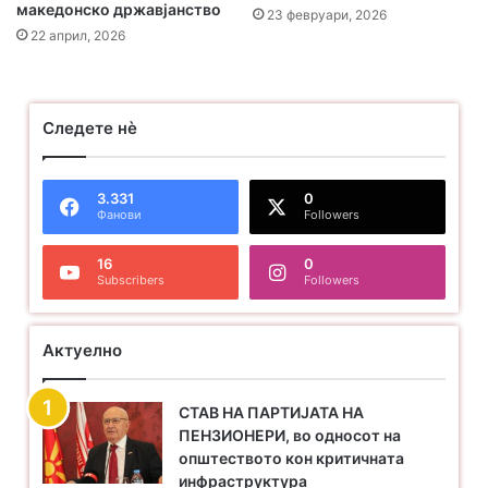
македонско државјанство
23 февруари, 2026
22 април, 2026
Следете нѐ
3.331
0
Фанови
Followers
16
0
Subscribers
Followers
Актуелно
СТАВ НА ПАРТИЈАТА НА
ПЕНЗИОНЕРИ, во односот на
општеството кон критичната
инфраструктура