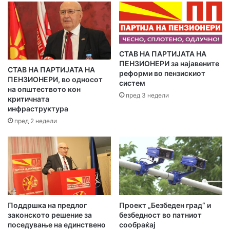
м
е
ј
л
а
​СТАВ НА ПАРТИЈАТА НА
д
ПЕНЗИОНЕРИ за најавените
р
СТАВ НА ПАРТИЈАТА НА
реформи во пензискиот
е
ПЕНЗИОНЕРИ, во односот
систем
с
на општеството кон
пред 3 недели
а
критичната
инфраструктура
т
а
пред 2 недели
Поддршка на предлог
Проект „Безбеден град“ и
законското решение за
безбедност во патниот
поседување на единствено
сообраќај