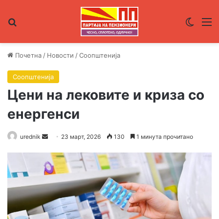
Пребарувај за
Switch
М
Почетна
/
Новости
/
Соопштенија
Соопштенија
Цени на лековите и криза со
енергенси
urednik
S
23 март, 2026
130
1 минута прочитано
e
n
d
a
n
e
m