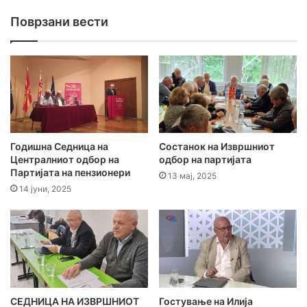
а
Поврзани вести
и
-
м
е
ј
л
а
д
р
Годишна Седница на
Состанок на Извршниот
е
Централниот одбор на
одбор на партијата
Претставниците на IFES ги споделија своите
с
Партијата на пензионери
13 мај, 2025
согледувања и изразија благодарност за поканата за
а
14 јуни, 2025
денешниот состанок. На крајот се донесе заеднички
т
а
заклучок да се продолжи со заедничката соработка и во
иднина.
СЕДНИЦА НА ИЗВРШНИОТ
Гостување на Илија