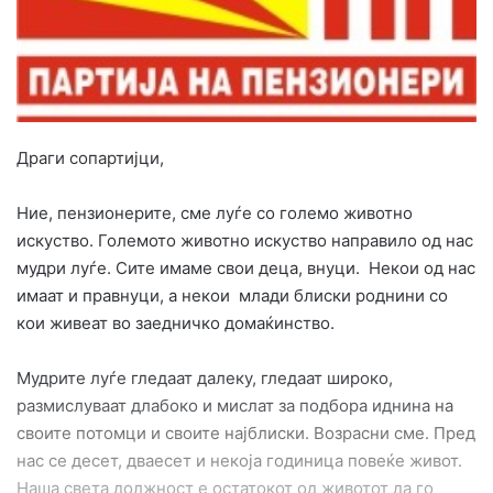
a
n
e
m
a
i
Драги сопартијци,
l
Ние, пензионерите, сме луѓе со големо животно
искуство. Големото животно искуство направило од нас
мудри луѓе. Сите имаме свои деца, внуци. Некои од нас
имаат и правнуци, а некои млади блиски роднини со
кои живеат во заедничко домаќинство.
Мудрите луѓе гледаат далеку, гледаат широко,
размислуваат длабоко и мислат за подбора иднина на
своите потомци и своите најблиски. Возрасни сме. Пред
нас се десет, дваесет и некоја годиница повеќе живот.
Наша света должност е остатокот од животот да го