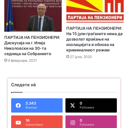
е
МАКЕДОНИЈА. НАПРЕД КОН ГОЛЕМОТО, ДЕМОКРАТСКО
ј
И БОГАТО ЕВРОПСКО СЕМЕЈСТВО НА НАРОДИТЕ.
л
НАПРЕД СО КОАЛИЦИЈАТА „МОЖЕМЕ“.
а
ПАРТИЈА НА ПЕНЗИОНЕРИ:
д
На 15 јули граѓаните нема да
р
ПАРТИЈА НА ПЕНЗИОНЕРИ:
дозволат враќање на
Обраќања
е
Дискусија на г. Илија
изолацијата и обнова на
с
Николовски на 30-та
криминалниот режим
а
седница на Собранието
27 јуни, 2020
т
9 февруари, 2021
а
Следете нѐ
3.343
0
Фанови
Followers
16
0
Subscribers
Followers