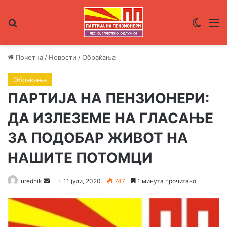
Пребарувај за
Switch
М
Почетна
/
Новости
/
Обраќања
Обраќања
ПАРТИЈА НА ПЕНЗИОНЕРИ:
ДА ИЗЛЕЗЕМЕ НА ГЛАСАЊЕ
ЗА ПОДОБАР ЖИВОТ НА
НАШИТЕ ПОТОМЦИ
urednik
S
11 јули, 2020
747
1 минута прочитано
e
n
d