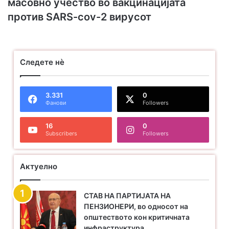
масовно учество во вакцинацијата
против SARS-cov-2 вирусот
Следете нѐ
3.331
0
Фанови
Followers
16
0
Subscribers
Followers
Актуелно
СТАВ НА ПАРТИЈАТА НА
ПЕНЗИОНЕРИ, во односот на
општеството кон критичната
инфраструктура