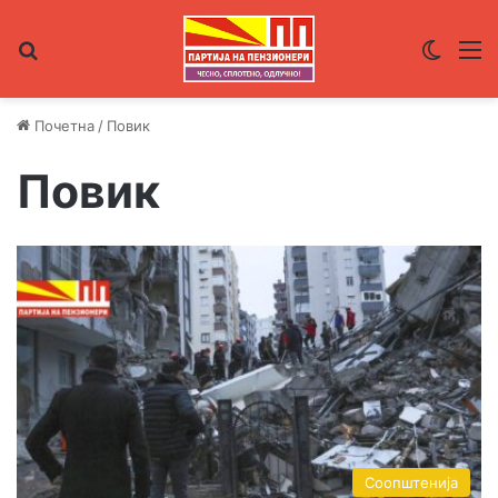
Пребарувај за
Switch
М
Почетна
/
Повик
Повик
Соопштенија