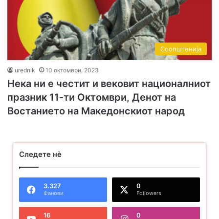
Соопштенија
urednik
10 октомври, 2023
Нека ни е честит и вековит националниот
празник 11-ти Октомври, Денот на
Востанието на Македонскиот народ
Следете нѐ
3.327
0
Фанови
Followers
16
0