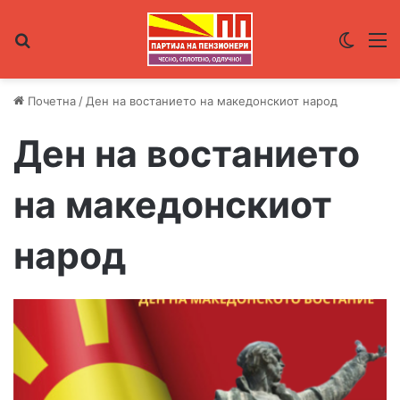
Пребарувај за
Switch
М
Почетна
/
Ден на востанието на македонскиот народ
Ден на востанието
на македонскиот
народ