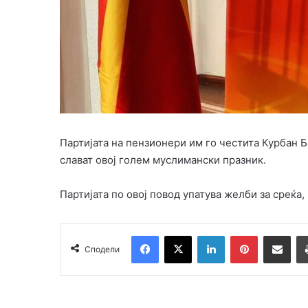
Партијата на пензионери им го честита Курбан Б
слават овој голем муслимански празник.
Партијата по овој повод упатува желби за среќа
Facebook
X
LinkedIn
Pinterest
Сподели преку Email
Сподели