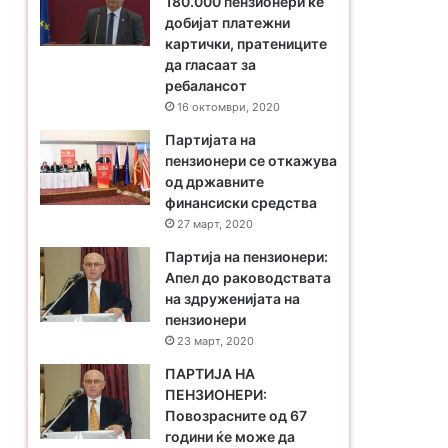
180.000 пензионери ќе
добијат платежни
картички, пратениците
да гласаат за
ребалансот
16 октомври, 2020
Партијата на
пензионери се откажува
од државните
финансиски средства
27 март, 2020
Партија на пензионери:
Апел до раководствата
на здруженијата на
пензионери
23 март, 2020
ПАРТИЈА НА
ПЕНЗИОНЕРИ:
Повозрасните од 67
години ќе може да