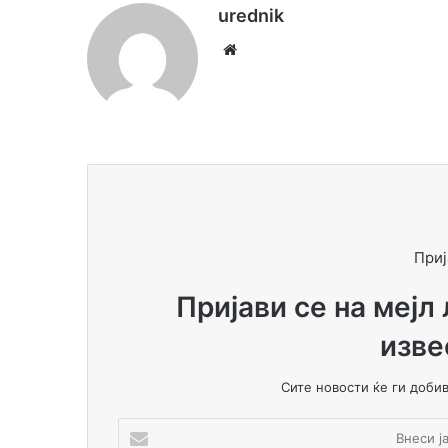
urednik
We
bsi
te
Приј
Пријави се на мејл
изве
Сите новости ќе ги доби
В