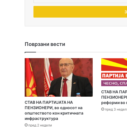
н
е
с
и
ј
а
и
-
Поврзани вести
м
е
ј
л
а
д
р
е
​СТАВ НА ПА
с
ПЕНЗИОНЕРИ 
а
СТАВ НА ПАРТИЈАТА НА
реформи во 
ПЕНЗИОНЕРИ, во односот на
т
пред 3 недел
општеството кон критичната
а
инфраструктура
пред 2 недели