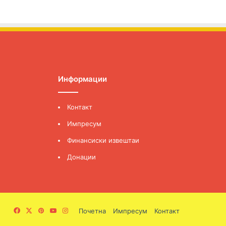
Информации
Контакт
Импресум
Финансиски извештаи
Донации
Facebook
X
Pinterest
YouTube
Instagram
Почетна
Импресум
Контакт