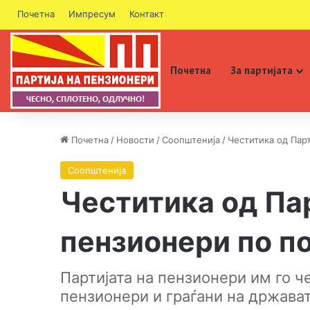
Почетна
Импресум
Контакт
Почетна
За партијата
Почетна
/
Новости
/
Соопштенија
/
Честитика од Парт
Соопштенија
Честитика од Пар
пензионери по п
Партијата на пензионери им го ч
пензионери и граѓани на држават