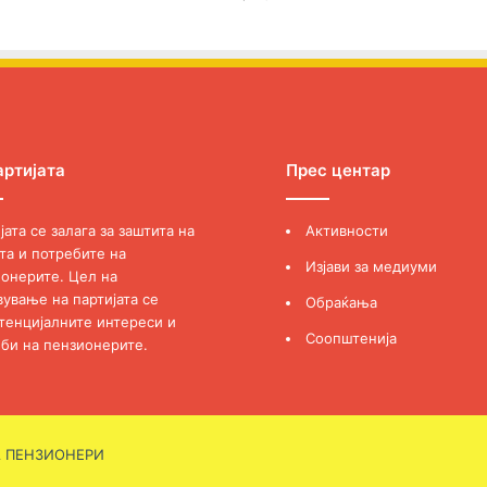
артијата
Прес центар
јата се залага за заштита на
Активности
та и потребите на
Изјави за медиуми
онерите. Цел на
вување на партијата се
Обраќања
тенцијалните интереси и
Соопштенија
би на пензионерите.
А ПЕНЗИОНЕРИ