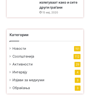
излегуваат како и сите
други граѓани
15 мај, 2020
Категории
Новости
151
Соопштенија
112
Активности
29
Интервју
4
Изјави за медиуми
3
Обраќања
3