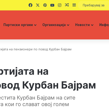
Facebook
X
Pinterest
YouTube
Instagram
Случаен избор
Sidebar
Партиски органи
Организација
Новости
Инфо
ијата на пензионери по повод Курбан Бајрам
тијата на
овод Курбан Бајрам
естита Курбан Бајрам на сите
а кои го слават овој голем