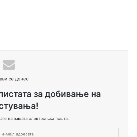
ави се денес
 листата за добивање на
стувања!
вате на вашата електронска пошта.