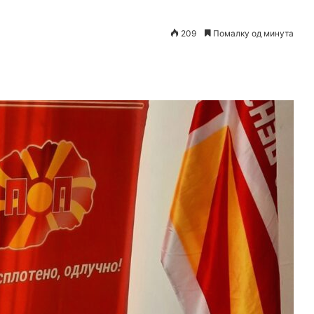
209
Помалку од минута