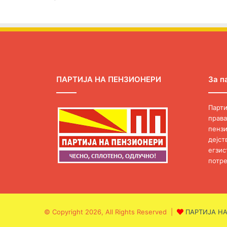
ПАРТИЈА НА ПЕНЗИОНЕРИ
За п
Парти
права
пензи
дејст
егзис
потре
© Copyright 2026, All Rights Reserved |
ПАРТИЈА Н